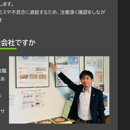
します。
ミスや不具合に直結するため、注意深く確認をしなが
す
な会社ですか
役職
はあ
も
のサ