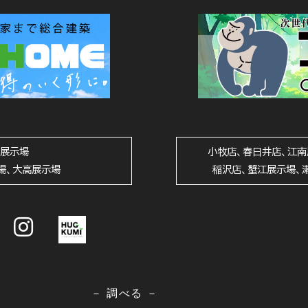
山展示場
小牧店、春日井店、江南
場、大高展示場
稲沢店、蟹江展示場、
－ 調べる －