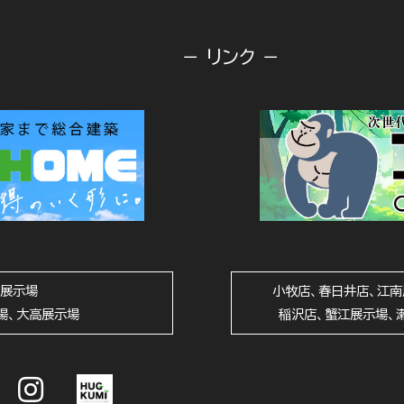
－ リンク －
山展示場
小牧店、春日井店、江南
場、大高展示場
稲沢店、蟹江展示場、