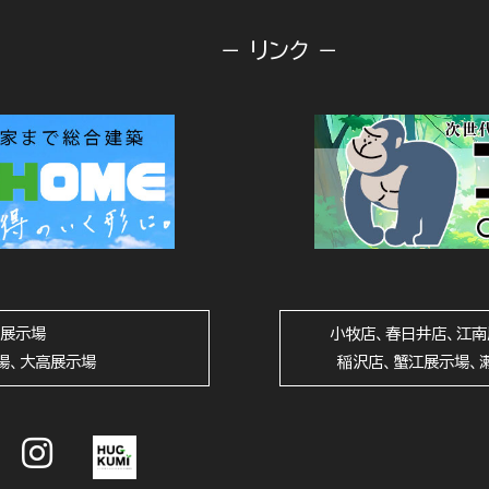
－ リンク －
山展示場
小牧店、春日井店、江南
場、大高展示場
稲沢店、蟹江展示場、